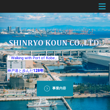
「Walking with Port of Kobe」
128年
神戸港と歩んだ
事業内容